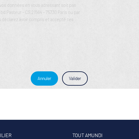
e vos données en vous adressant soit pas
 Pasteur – CS 21564 – 75730 Paris ou par
 déclarez avoir compris et accepté ces
Annuler
Valider
ILIER
TOUT AMUNDI