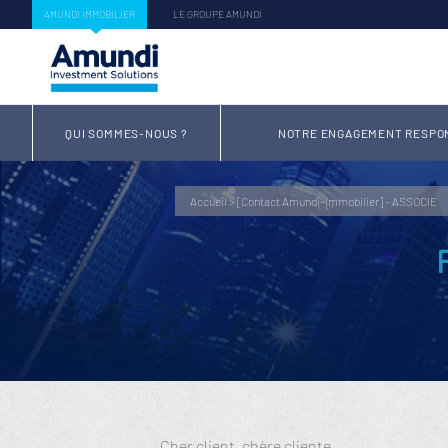
AMUNDI IMMOBILIER
LE GROUPE AMUNDI
QUI SOMMES-NOUS ?
NOTRE ENGAGEMENT RESPO
Accueil
>
[Contact Amundi-Immobilier] - ASSOCIE
Cher client, chère cliente,