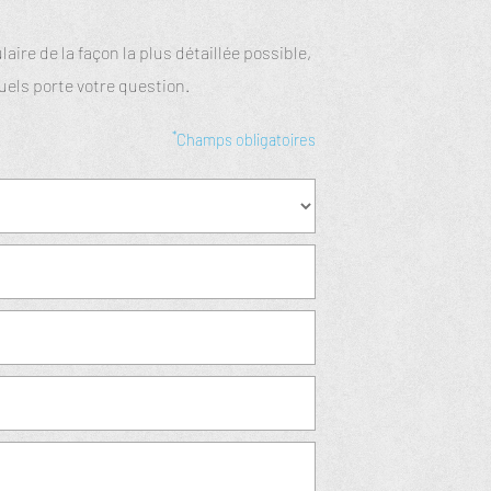
ire de la façon la plus détaillée possible,
uels porte votre question.
*
Champs obligatoires