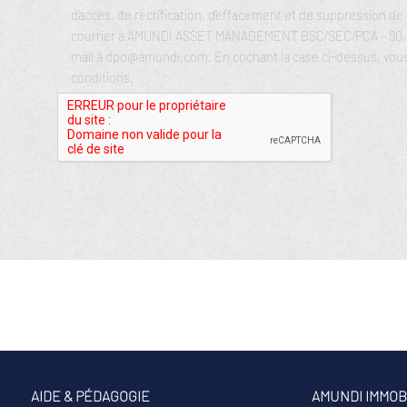
d’accès, de rectification, d’effacement et de suppression d
courrier à AMUNDI ASSET MANAGEMENT BSC/SEC/PCA – 90, bd
mail à dpo@amundi.com. En cochant la case ci-dessus, vous
conditions.
AIDE & PÉDAGOGIE
AMUNDI IMMOB