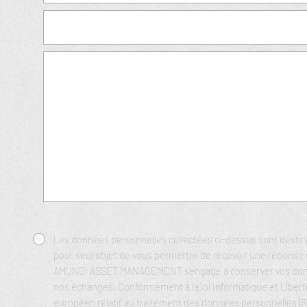
Les données personnelles collectées ci-dessus sont des
pour seul objet de vous permettre de recevoir une réponse 
AMUNDI ASSET MANAGEMENT s’engage à conserver vos donné
nos échanges. Conformément à la loi Informatique et Liberté
européen relatif au traitement des données personnelles (R