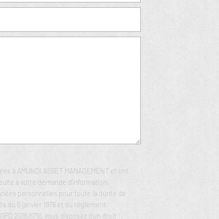
tinées à AMUNDI ASSET MANAGEMENT et ont
suite à votre demande d’information.
es personnelles pour toute la durée de
s du 6 janvier 1978 et du règlement
GPD 2016/679), vous disposez d’un droit