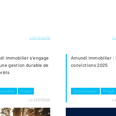
Lire la suite
Li
i Immobilier s’engage
Amundi Immobilier :
une gestion durable de
convictions 2025
orêts
nication
Produit
Communication
Produit
Le 23/07/2025
Le