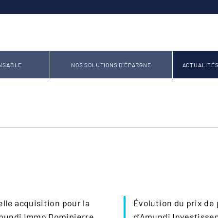
NSABLE
NOS SOLUTIONS D'ÉPARGNE
ACTUALITÉ
lle acquisition pour la
Évolution du prix de 
mundi Immo Domipierre
d’Amundi Investisse