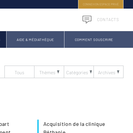
CONNEXION ESPACE PRIVÉ
CONTACTS
S
AIDE & MÉDIATHÈQUE
COMMENT SOUSCRIRE
Tous
Thèmes
Catégories
Archives
part
Acquisition de la clinique
ment
Béthanie