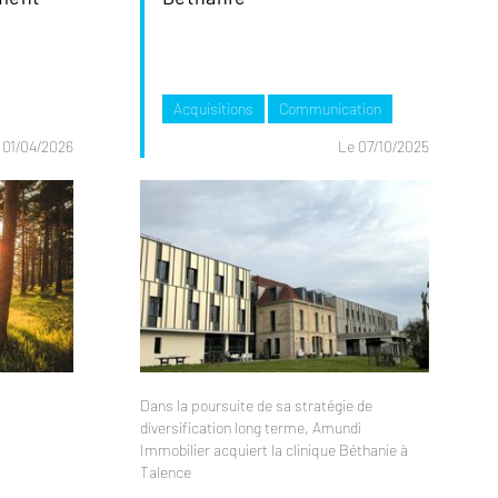
Acquisitions
Communication
 01/04/2026
Le 07/10/2025
Dans la poursuite de sa stratégie de
diversification long terme, Amundi
Immobilier acquiert la clinique Béthanie à
Talence