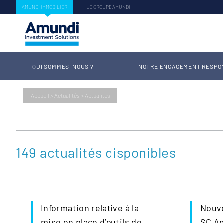
AMUNDI IMMOBILIER
LE GROUPE AMUNDI
QUI SOMMES-NOUS ?
NOTRE ENGAGEMENT RESPO
Accueil
>
Actualités
>
Actualites
149 actualités
disponibles
Information relative à la
Nouve
mise en place d’outils de
SC A