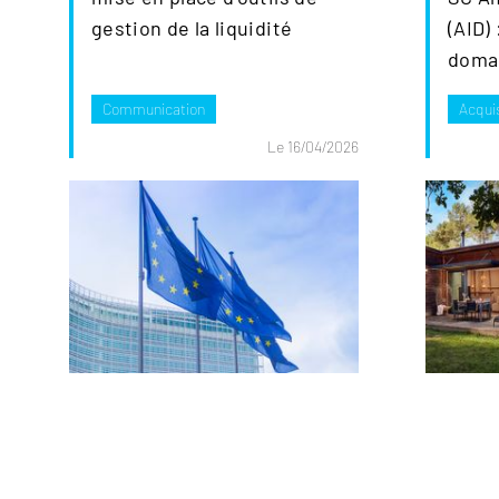
gestion de la liquidité
(AID)
domai
Daims
Communication
Acquis
Le 16/04/2026